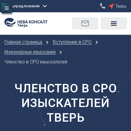
Спецпредложения
Тверь
Сбросить
Тверь
О
Москва
Санкт-Петербург
Омск
Главная страница
Вступление в СРО
Орел
А
Оренбург
Инженерные изыскания
Архангельск
П
Членство в СРО изыскателей
Астрахань
Пенза
Б
Пермь
Барнаул
ЧЛЕНСТВО В СРО
Р
Белгород
Ростов-на-Дону
Брянск
ИЗЫСКАТЕЛЕЙ
Рязань
В
С
ТВЕРЬ
Владивосток
Самара
Владикавказ
Саранск
Владимир