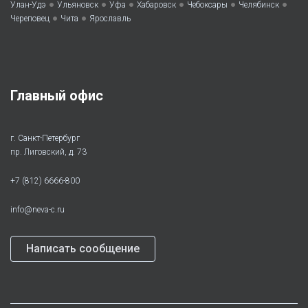
•
•
•
•
•
•
Улан-Удэ
Ульяновск
Уфа
Хабаровск
Чебоксары
Челябинск
•
•
Череповец
Чита
Ярославль
Главный офис
г. Санкт-Петербург
пр. Лиговский, д. 73
+7 (812) 6666-800
info@neva-c.ru
Написать сообщение