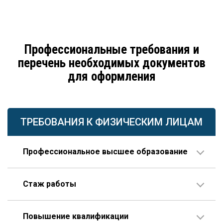
Профессиональные требования и
перечень необходимых документов
для оформления
ТРЕБОВАНИЯ К ФИЗИЧЕСКИМ ЛИЦАМ
Профессиональное высшее образование
По направлению строительства, изысканий или
Стаж работы
проектирования.
В организации соответствующего профиля – 10 лет
Повышение квалификации
или больше, 3 года из которых – на руководящей