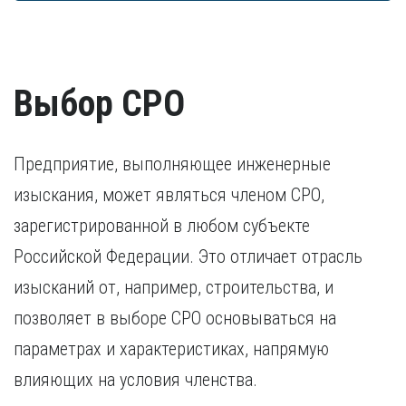
достаточно заверенной копии диплома. В остальных
Согласие на обработку персональных данных
преследования. Ранее судимые кандидаты
трудоустройства.
случаях дополнительно предоставляется копия
предоставляют документ, подтверждающий исполнение
свидетельства о признании иностранного образования.
наказания.
Разрешение на работу (если кандидат –
Удостоверение о повышении квалификации.
иностранный гражданин).
Удостоверение, подтверждающее факт повышения
Выбор СРО
квалификации в течение последних пяти лет. В случае,
если повышение квалификации проходило за пределами
России, требуется копия свидетельства о признании
иностранного образования.
Предприятие, выполняющее инженерные
изыскания, может являться членом СРО,
зарегистрированной в любом субъекте
Российской Федерации. Это отличает отрасль
изысканий от, например, строительства, и
позволяет в выборе СРО основываться на
параметрах и характеристиках, напрямую
влияющих на условия членства.