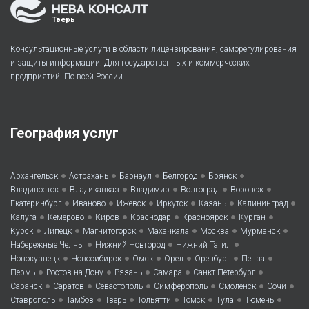
Тверь
Консультационные услуги в области лицензирования, саморегулирования
и защиты информации. Для государственных и коммерческих
предприятий. По всей России.
География услуг
•
•
•
•
•
Архангельск
Астрахань
Барнаул
Белгород
Брянск
•
•
•
•
•
Владивосток
Владикавказ
Владимир
Волгоград
Воронеж
•
•
•
•
•
•
Екатеринбург
Иваново
Ижевск
Иркутск
Казань
Калининград
•
•
•
•
•
•
Калуга
Кемерово
Киров
Краснодар
Красноярск
Курган
•
•
•
•
•
•
Курск
Липецк
Магнитогорск
Махачкала
Москва
Мурманск
•
•
•
Набережные Челны
Нижний Новгород
Нижний Тагил
•
•
•
•
•
•
Новокузнецк
Новосибирск
Омск
Орел
Оренбург
Пенза
•
•
•
•
•
Пермь
Ростов-на-Дону
Рязань
Самара
Санкт-Петербург
•
•
•
•
•
•
Саранск
Саратов
Севастополь
Симферополь
Смоленск
Сочи
•
•
•
•
•
•
•
Ставрополь
Тамбов
Тверь
Тольятти
Томск
Тула
Тюмень