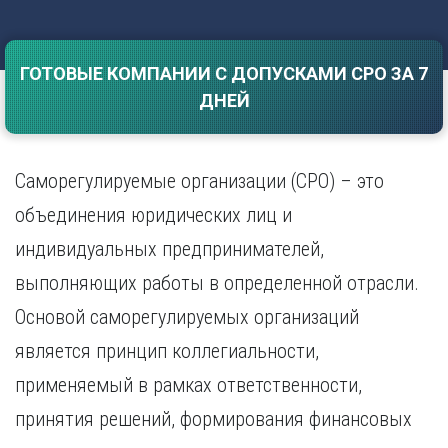
Саратов
Волгоград
Севастополь
Воронеж
Симферополь
ГОТОВЫЕ КОМПАНИИ С ДОПУСКАМИ СРО ЗА 7
Е
Смоленск
ДНЕЙ
Екатеринбург
Сочи
Ставрополь
И
Т
Иваново
Саморегулируемые организации (СРО) – это
Ижевск
Тамбов
объединения юридических лиц и
Иркутск
Тверь
индивидуальных предпринимателей,
Тольятти
К
Томск
выполняющих работы в определенной отрасли.
Казань
Тула
Калининград
Основой саморегулируемых организаций
Тюмень
Калуга
является принцип коллегиальности,
У
Кемерово
применяемый в рамках ответственности,
Киров
Улан-Удэ
Краснодар
Ульяновск
принятия решений, формирования финансовых
Красноярск
Уфа