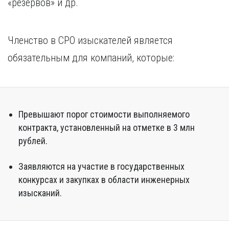
«резервов» и др.
Курган
Х
Курск
Хабаровск
Л
Членство в СРО изыскателей является
Ч
Липецк
обязательным для компаний, которые:
Чебоксары
М
Челябинск
Магнитогорск
Череповец
Махачкала
Чита
Мурманск
Превышают порог стоимости выполняемого
Я
Н
контракта, установленный на отметке в 3 млн
Ярославль
рублей.
Набережные Челны
Нижний Новгород
Заявляются на участие в государственных
Нижний Тагил
Новокузнецк
конкурсах и закупках в области инженерных
Новосибирск
изысканий.