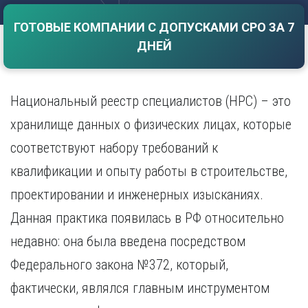
Саратов
Волгоград
ГОТОВЫЕ КОМПАНИИ С ДОПУСКАМИ СРО ЗА 7
Севастополь
Воронеж
ДНЕЙ
Симферополь
Е
Смоленск
Екатеринбург
Сочи
Ставрополь
Национальный реестр специалистов (НРС) – это
И
Т
Иваново
хранилище данных о физических лицах, которые
Ижевск
Тамбов
соответствуют набору требований к
Иркутск
Тверь
квалификации и опыту работы в строительстве,
Тольятти
К
Томск
проектировании и инженерных изысканиях.
Казань
Тула
Калининград
Данная практика появилась в РФ относительно
Тюмень
Калуга
недавно: она была введена посредством
У
Кемерово
Федерального закона №372, который,
Киров
Улан-Удэ
Краснодар
Ульяновск
фактически, являлся главным инструментом
Красноярск
Уфа