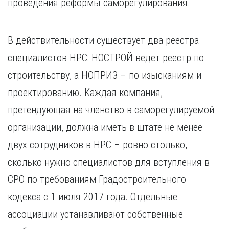
проведения реформы саморегулирования.
Курган
Х
Курск
Хабаровск
Л
В действительности существует два реестра
Ч
Липецк
специалистов НРС: НОСТРОЙ ведет реестр по
Чебоксары
М
Челябинск
строительству, а НОПРИЗ – по изысканиям и
Магнитогорск
Череповец
проектированию. Каждая компания,
Махачкала
Чита
Мурманск
претендующая на членство в саморегулируемой
Я
Н
организации, должна иметь в штате не менее
Ярославль
Набережные Челны
двух сотрудников в НРС – ровно столько,
Нижний Новгород
сколько нужно специалистов для вступления в
Нижний Тагил
СРО по требованиям Градостроительного
Новокузнецк
Новосибирск
кодекса с 1 июля 2017 года. Отдельные
ассоциации устанавливают собственные