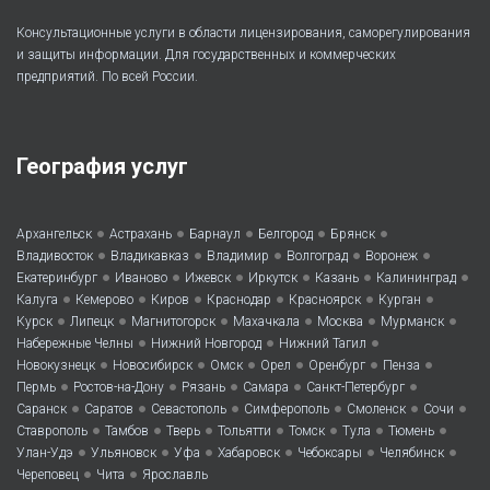
Консультационные услуги в области лицензирования, саморегулирования
и защиты информации. Для государственных и коммерческих
предприятий. По всей России.
География услуг
•
•
•
•
•
Архангельск
Астрахань
Барнаул
Белгород
Брянск
•
•
•
•
•
Владивосток
Владикавказ
Владимир
Волгоград
Воронеж
•
•
•
•
•
•
Екатеринбург
Иваново
Ижевск
Иркутск
Казань
Калининград
•
•
•
•
•
•
Калуга
Кемерово
Киров
Краснодар
Красноярск
Курган
•
•
•
•
•
•
Курск
Липецк
Магнитогорск
Махачкала
Москва
Мурманск
•
•
•
Набережные Челны
Нижний Новгород
Нижний Тагил
•
•
•
•
•
•
Новокузнецк
Новосибирск
Омск
Орел
Оренбург
Пенза
•
•
•
•
•
Пермь
Ростов-на-Дону
Рязань
Самара
Санкт-Петербург
•
•
•
•
•
•
Саранск
Саратов
Севастополь
Симферополь
Смоленск
Сочи
•
•
•
•
•
•
•
Ставрополь
Тамбов
Тверь
Тольятти
Томск
Тула
Тюмень
•
•
•
•
•
•
Улан-Удэ
Ульяновск
Уфа
Хабаровск
Чебоксары
Челябинск
•
•
Череповец
Чита
Ярославль