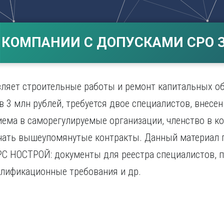
Магнитогорск
Сарато
ад
Махачкала
Севаст
ж
Мурманск
Симфер
 КОМПАНИИ С ДОПУСКАМИ СРО З
Н
Смолен
нбург
Набережные Челны
Сочи
Нижний Новгород
Ставро
Нижний Тагил
вляет строительные работы и ремонт капитальных о
о
Новокузнецк
 3 млн рублей, требуется двое специалистов, внесе
Новосибирск
иема в саморегулируемые организации, членство в к
чать вышеупомянутые контракты. Данный материал 
РС НОСТРОЙ: документы для реестра специалистов, 
алификационные требования и др.