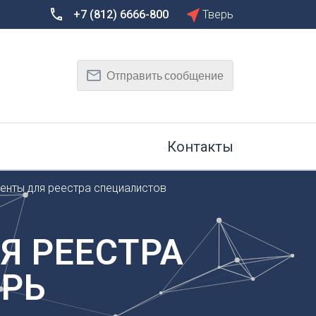
+7 (812) 6666-800
Тверь
Сбросить
Т
Отправить сообщение
Тамбов
Тверь
рг
Тольятти
Томск
Контакты
Тула
Тюмень
нты для реестра специалистов
У
Улан-Удэ
на-Дону
Ульяновск
Я РЕЕСТРА
Уфа
ЕРЬ
Х
Хабаровск
к