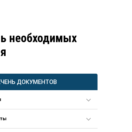
нь необходимых
ия
ЕЧЕНЬ ДОКУМЕНТОВ
ы
нты
ия в паспорте не совпадает с данными документов
е предоставляется свидетельство о перемене