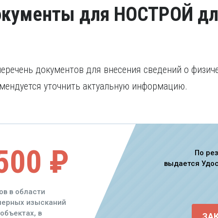
окументы для НОСТРОЙ дл
речень документов для внесения сведений о физиче
мендуется уточнить актуальную информацию.
500 ₽
По ре
выдается Удо
ов в области
енерных изысканий
объектах, в
ЗА