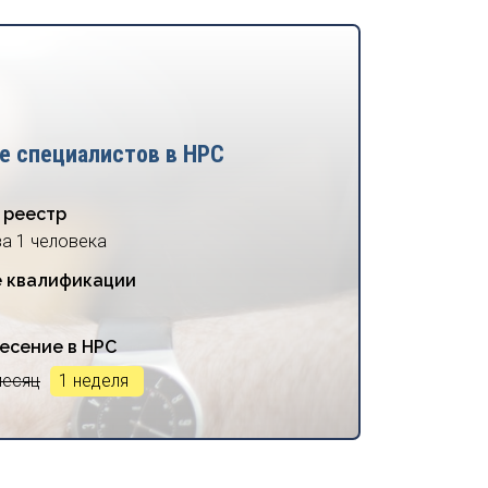
е специалистов в НРС
 реестр
за 1 человека
 квалификации
есение в НРС
месяц
1 неделя