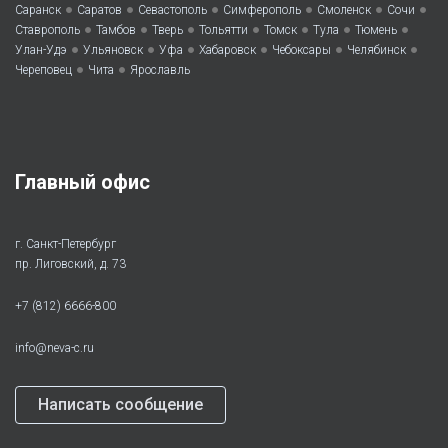
•
•
•
•
•
•
Саранск
Саратов
Севастополь
Симферополь
Смоленск
Сочи
•
•
•
•
•
•
•
Ставрополь
Тамбов
Тверь
Тольятти
Томск
Тула
Тюмень
•
•
•
•
•
•
Улан-Удэ
Ульяновск
Уфа
Хабаровск
Чебоксары
Челябинск
•
•
Череповец
Чита
Ярославль
Главный офис
г. Санкт-Петербург
пр. Лиговский, д. 73
+7 (812) 6666-800
info@neva-c.ru
Написать сообщение