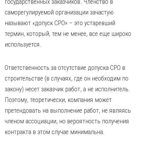
государственных заказчиков. Членство в
Курган
Х
Курск
саморегулируемой организации зачастую
Хабаровск
Л
называют «допуск СРО» – это устаревший
Ч
Липецк
термин, который, тем не менее, все еще широко
Чебоксары
М
используется.
Челябинск
Магнитогорск
Череповец
Махачкала
Чита
Мурманск
Ответственность за отсутствие допуска СРО в
Я
Н
строительстве (в случаях, где он необходим по
Ярославль
Набережные Челны
закону) несет заказчик работ, а не исполнитель.
Нижний Новгород
Поэтому, теоретически, компания может
Нижний Тагил
претендовать на выполнение работ, не являясь
Новокузнецк
Новосибирск
членом ассоциации, но вероятность получения
контракта в этом случае минимальна.