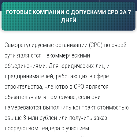
Саратов
Волгоград
ГОТОВЫЕ КОМПАНИИ С ДОПУСКАМИ СРО ЗА 7
Севастополь
Воронеж
ДНЕЙ
Симферополь
Е
Смоленск
Екатеринбург
Сочи
Ставрополь
Саморегулируемые организации (СРО) по своей
И
Т
Иваново
сути являются некоммерческими
Ижевск
Тамбов
объединениями. Для юридических лиц и
Иркутск
Тверь
предпринимателей, работающих в сфере
Тольятти
К
Томск
строительства, членство в СРО является
Казань
Тула
Калининград
обязательным в том случае, если они
Тюмень
Калуга
намереваются выполнить контракт стоимостью
У
Кемерово
свыше 3 млн рублей или получить заказ
Киров
Улан-Удэ
Краснодар
Ульяновск
посредством тендера с участием
Красноярск
Уфа