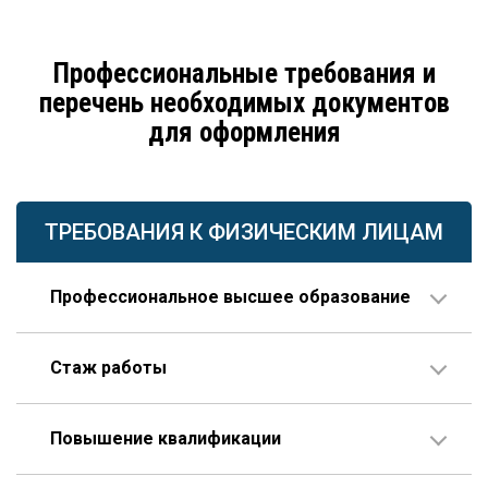
Профессиональные требования и
перечень необходимых документов
для оформления
ТРЕБОВАНИЯ К ФИЗИЧЕСКИМ ЛИЦАМ
Профессиональное высшее образование
По направлению строительства, изысканий или
Стаж работы
проектирования.
В организации соответствующего профиля – 10 лет
Повышение квалификации
или больше, 3 года из которых – на руководящей
должности.
Пройденное гражданином по меньшей мере один