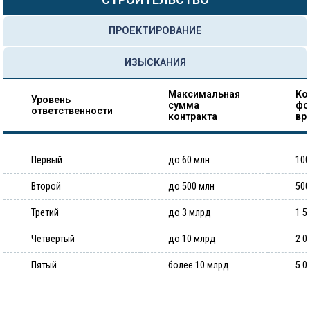
ПРОЕКТИРОВАНИЕ
ИЗЫСКАНИЯ
Максимальная
Ко
Уровень
сумма
фо
ответственности
контракта
вр
Первый
до 60 млн
100
Второй
до 500 млн
500
Третий
до 3 млрд
1 5
Четвертый
до 10 млрд
2 0
Пятый
более 10 млрд
5 0