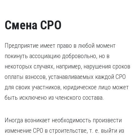
свидетельства о признании иностранного образования.
наказания.
Разрешение на работу (если кандидат –
Удостоверение о повышении квалификации.
иностранный гражданин).
Удостоверение, подтверждающее факт повышения
Смена СРО
квалификации в течение последних пяти лет. В случае,
если повышение квалификации проходило за пределами
России, требуется копия свидетельства о признании
иностранного образования.
Предприятие имеет право в любой момент
покинуть ассоциацию добровольно, но в
некоторых случаях, например, нарушения сроков
оплаты взносов, устанавливаемых каждой СРО
для своих участников, юридическое лицо может
быть исключено из членского состава.
Иногда возникает необходимость произвести
изменение СРО в строительстве, т. е. выйти из