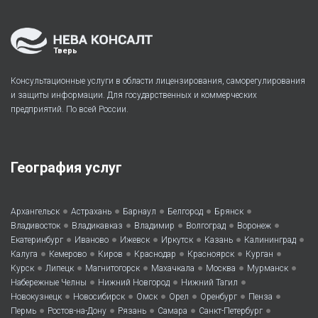
Тверь
Консультационные услуги в области лицензирования, саморегулирования
и защиты информации. Для государственных и коммерческих
предприятий. По всей России.
География услуг
•
•
•
•
•
Архангельск
Астрахань
Барнаул
Белгород
Брянск
•
•
•
•
•
Владивосток
Владикавказ
Владимир
Волгоград
Воронеж
•
•
•
•
•
•
Екатеринбург
Иваново
Ижевск
Иркутск
Казань
Калининград
•
•
•
•
•
•
Калуга
Кемерово
Киров
Краснодар
Красноярск
Курган
•
•
•
•
•
•
Курск
Липецк
Магнитогорск
Махачкала
Москва
Мурманск
•
•
•
Набережные Челны
Нижний Новгород
Нижний Тагил
•
•
•
•
•
•
Новокузнецк
Новосибирск
Омск
Орел
Оренбург
Пенза
•
•
•
•
•
Пермь
Ростов-на-Дону
Рязань
Самара
Санкт-Петербург