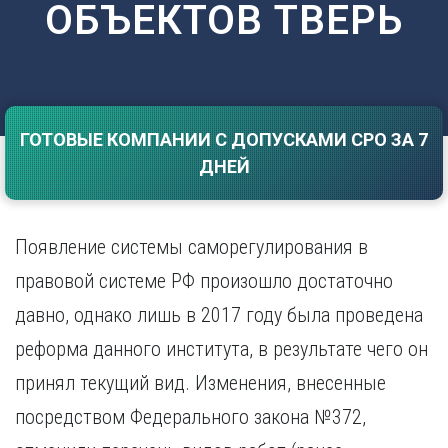
ОБЪЕКТОВ ТВЕРЬ
Саратов
Волгоград
Севастополь
Воронеж
Симферополь
Е
Смоленск
Екатеринбург
Сочи
Ставрополь
ГОТОВЫЕ КОМПАНИИ С ДОПУСКАМИ СРО ЗА 7
И
ДНЕЙ
Т
Иваново
Ижевск
Тамбов
Иркутск
Тверь
Появление системы саморегулирования в
Тольятти
К
Томск
правовой системе РФ произошло достаточно
Казань
Тула
давно, однако лишь в 2017 году была проведена
Калининград
Тюмень
Калуга
реформа данного института, в результате чего он
У
Кемерово
принял текущий вид. Изменения, внесенные
Киров
Улан-Удэ
Краснодар
Ульяновск
посредством Федерального закона №372,
Красноярск
Уфа