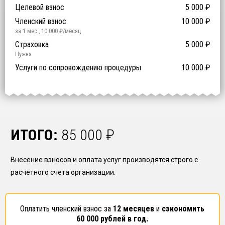
Компенсационный фонд договорных обязательств
0
-
Целевой взнос
5 000
₽
й уровень ответственности:
Не требуется
Членский взнос
10 000
₽
за 1 мес.
,
10 000
₽/месяц
Предоставление специалистов НРС
Сертификат ISO 9001
Сертификат ISO 14001
Сертификат OHSAS 18001
Страховка
14 500
14 500
14 500
5 000
0
₽
₽
₽
₽
₽
0
ISO 9001
ISO 14001
OHSAS 18001
Нужна
₽ за человека
Услуги по сопровождению процедуры
10 000
₽
ИТОГО:
85 000
₽
Внесение взносов и оплата услуг производятся строго с
расчетного счета организации.
Оплатить членский взнос за
12 месяцев
и
сэкономить
60 000
рублей в год.