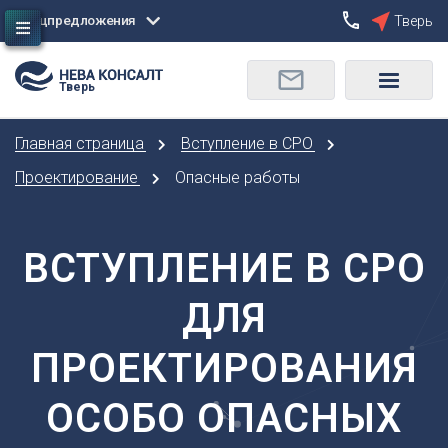
Спецпредложения
Тверь
Сбросить
Тверь
О
Москва
Санкт-Петербург
Омск
Главная страница
Вступление в СРО
Орел
А
Оренбург
Проектирование
Опасные работы
Архангельск
П
Астрахань
Пенза
ВСТУПЛЕНИЕ В СРО
Б
Пермь
Барнаул
Р
ДЛЯ
Белгород
Ростов-на-Дону
Брянск
Рязань
ПРОЕКТИРОВАНИЯ
В
С
Владивосток
ОСОБО ОПАСНЫХ
Самара
Владикавказ
Саранск
Владимир