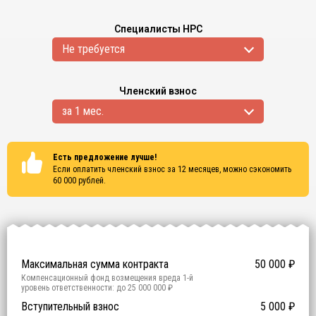
Специалисты НРС
Не требуется
Членский взнос
за 1 мес.
Есть предложение лучше!
Если оплатить членский взнос за 12 месяцев, можно сэкономить
60 000
рублей.
Сертификаты
ISO 9001
ISO 14001
OHSAS 18001
Максимальная сумма контракта
50 000
₽
Компенсационный фонд возмещения вреда
1
-й
уровень ответственности:
до 25 000 000 ₽
Участие в гос. тендерах и аукционах
Вступительный взнос
5 000
0
₽
₽