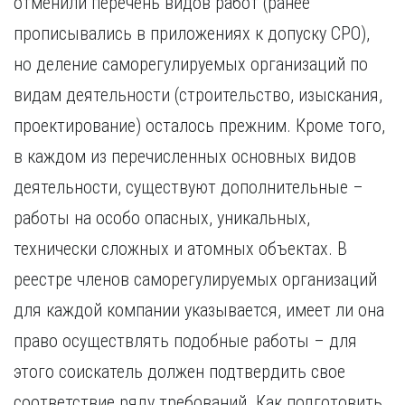
отменили перечень видов работ (ранее
Курган
Х
Курск
прописывались в приложениях к допуску СРО),
Хабаровск
Л
но деление саморегулируемых организаций по
Ч
Липецк
видам деятельности (строительство, изыскания,
Чебоксары
М
проектирование) осталось прежним. Кроме того,
Челябинск
Магнитогорск
Череповец
в каждом из перечисленных основных видов
Махачкала
Чита
деятельности, существуют дополнительные –
Мурманск
Я
работы на особо опасных, уникальных,
Н
Ярославль
технически сложных и атомных объектах. В
Набережные Челны
Нижний Новгород
реестре членов саморегулируемых организаций
Нижний Тагил
для каждой компании указывается, имеет ли она
Новокузнецк
Новосибирск
право осуществлять подобные работы – для
этого соискатель должен подтвердить свое
соответствие ряду требований. Как подготовить