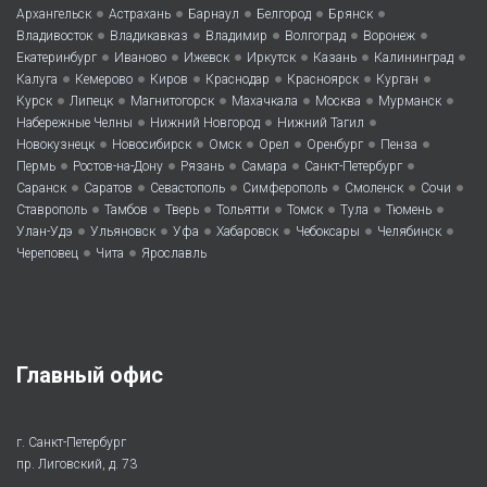
•
•
•
•
•
Архангельск
Астрахань
Барнаул
Белгород
Брянск
•
•
•
•
•
Владивосток
Владикавказ
Владимир
Волгоград
Воронеж
•
•
•
•
•
•
Екатеринбург
Иваново
Ижевск
Иркутск
Казань
Калининград
•
•
•
•
•
•
Калуга
Кемерово
Киров
Краснодар
Красноярск
Курган
•
•
•
•
•
•
Курск
Липецк
Магнитогорск
Махачкала
Москва
Мурманск
•
•
•
Набережные Челны
Нижний Новгород
Нижний Тагил
•
•
•
•
•
•
Новокузнецк
Новосибирск
Омск
Орел
Оренбург
Пенза
•
•
•
•
•
Пермь
Ростов-на-Дону
Рязань
Самара
Санкт-Петербург
•
•
•
•
•
•
Саранск
Саратов
Севастополь
Симферополь
Смоленск
Сочи
•
•
•
•
•
•
•
Ставрополь
Тамбов
Тверь
Тольятти
Томск
Тула
Тюмень
•
•
•
•
•
•
Улан-Удэ
Ульяновск
Уфа
Хабаровск
Чебоксары
Челябинск
•
•
Череповец
Чита
Ярославль
Главный офис
г. Санкт-Петербург
пр. Лиговский, д. 73