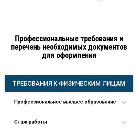
Профессиональные требования и
перечень необходимых документов
для оформления
ТРЕБОВАНИЯ К ФИЗИЧЕСКИМ ЛИЦАМ
Профессиональное высшее образование
По направлению строительства, изысканий или
Стаж работы
проектирования.
В организации соответствующего профиля – 10 лет