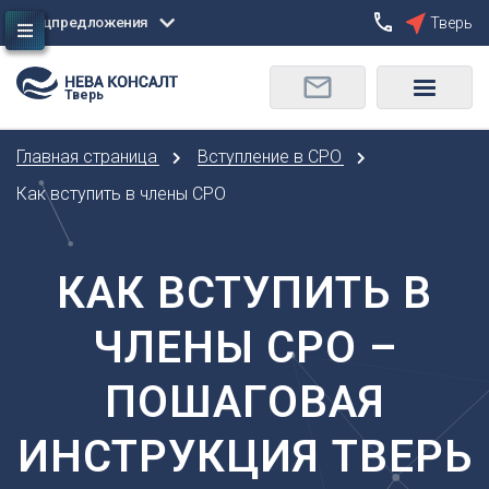
Спецпредложения
Тверь
Сбросить
Тверь
О
Москва
Санкт-Петербург
Омск
Главная страница
Вступление в СРО
Орел
А
Оренбург
Как вступить в члены СРО
Архангельск
П
Астрахань
Пенза
КАК ВСТУПИТЬ В
Б
Пермь
Барнаул
Р
ЧЛЕНЫ СРО –
Белгород
Ростов-на-Дону
Брянск
Рязань
ПОШАГОВАЯ
В
С
Владивосток
ИНСТРУКЦИЯ ТВЕРЬ
Самара
Владикавказ
Саранск
Владимир