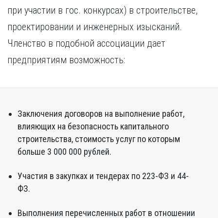
Курган
при участии в гос. конкурсах) в строительстве,
Х
Курск
проектировании и инженерных изысканий.
Хабаровск
Л
Членство в подобной ассоциации дает
Ч
Липецк
Чебоксары
предприятиям возможность:
М
Челябинск
Магнитогорск
Череповец
Махачкала
Чита
Мурманск
Я
Заключения договоров на выполнение работ,
Н
Ярославль
влияющих на безопасность капитального
Набережные Челны
строительства, стоимость услуг по которым
Нижний Новгород
больше 3 000 000 рублей.
Нижний Тагил
Новокузнецк
Участия в закупках и тендерах по 223-ФЗ и 44-
Новосибирск
ФЗ.
Выполнения перечисленных работ в отношении