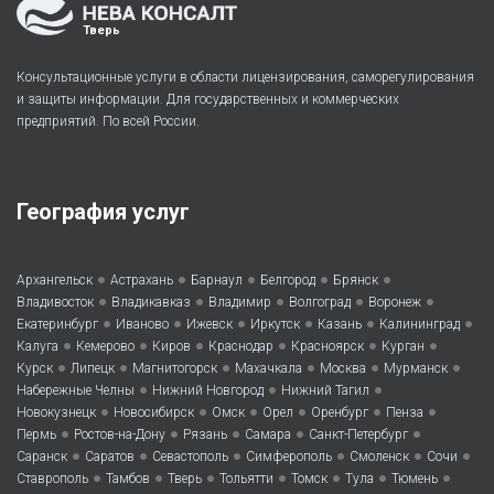
Тверь
Консультационные услуги в области лицензирования, саморегулирования
и защиты информации. Для государственных и коммерческих
предприятий. По всей России.
География услуг
•
•
•
•
•
Архангельск
Астрахань
Барнаул
Белгород
Брянск
•
•
•
•
•
Владивосток
Владикавказ
Владимир
Волгоград
Воронеж
•
•
•
•
•
•
Екатеринбург
Иваново
Ижевск
Иркутск
Казань
Калининград
•
•
•
•
•
•
Калуга
Кемерово
Киров
Краснодар
Красноярск
Курган
•
•
•
•
•
•
Курск
Липецк
Магнитогорск
Махачкала
Москва
Мурманск
•
•
•
Набережные Челны
Нижний Новгород
Нижний Тагил
•
•
•
•
•
•
Новокузнецк
Новосибирск
Омск
Орел
Оренбург
Пенза
•
•
•
•
•
Пермь
Ростов-на-Дону
Рязань
Самара
Санкт-Петербург
•
•
•
•
•
•
Саранск
Саратов
Севастополь
Симферополь
Смоленск
Сочи
•
•
•
•
•
•
•
Ставрополь
Тамбов
Тверь
Тольятти
Томск
Тула
Тюмень