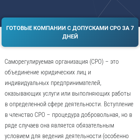
Саратов
Волгоград
Севастополь
Воронеж
Симферополь
Е
ГОТОВЫЕ КОМПАНИИ С ДОПУСКАМИ СРО ЗА 7
Смоленск
Екатеринбург
Сочи
ДНЕЙ
Ставрополь
И
Т
Иваново
Саморегулируемая организация (СРО) – это
Ижевск
Тамбов
Иркутск
Тверь
объединение юридических лиц и
Тольятти
К
индивидуальных предпринимателей,
Томск
Казань
оказывающих услуги или выполняющих работы
Тула
Калининград
Тюмень
в определенной сфере деятельности. Вступление
Калуга
У
Кемерово
в членство СРО – процедура добровольная, но в
Киров
Улан-Удэ
ряде случаев она является обязательным
Краснодар
Ульяновск
условием для ведения деятельности (особенно
Красноярск
Уфа