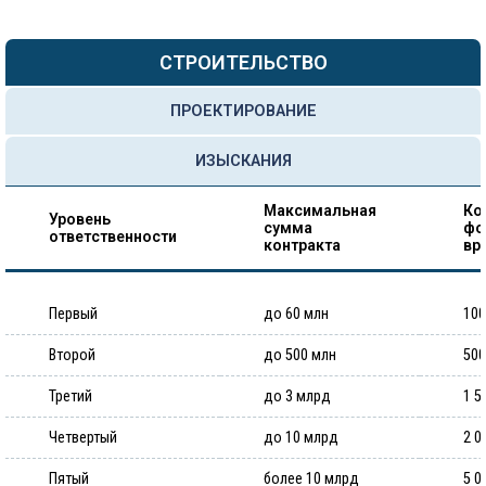
СТРОИТЕЛЬСТВО
ПРОЕКТИРОВАНИЕ
ИЗЫСКАНИЯ
Максимальная
Ко
Уровень
сумма
фо
ответственности
контракта
вр
Первый
до 60 млн
100
Второй
до 500 млн
500
Третий
до 3 млрд
1 5
Четвертый
до 10 млрд
2 0
Пятый
более 10 млрд
5 0